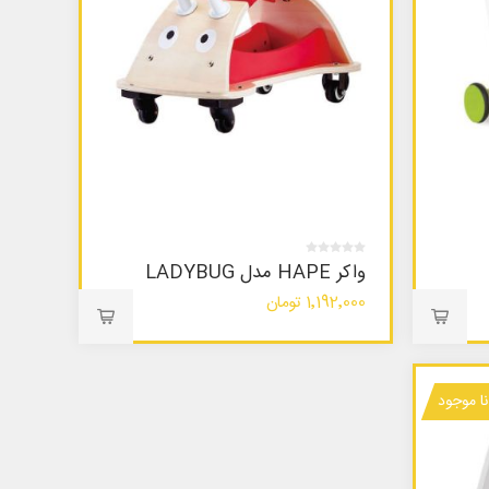
واکر HAPE مدل LADYBUG
1٬192٬000 تومان
نا موجود