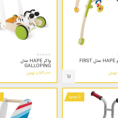
پلی جیم HAPE مدل FIRST
واکر HAPE مدل
GALLOPING
1٬176٬000 تومان
نا موجود