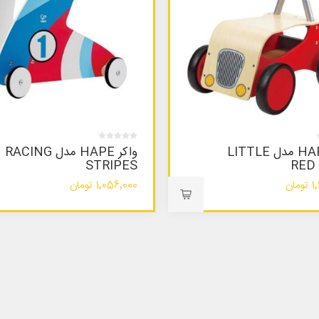
واکر HAPE مدل LITTLE
واکر HAPE مدل RACING
STRIPES
RED
ان
1٬056٬000 تومان